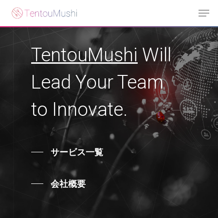
Skip
Men
to
main
content
TentouMushi
Will
Lead Your Team
to Innovate.
サービス一覧
会社概要